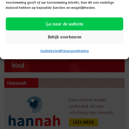
toestemming geeft of uw toestemming intrekt, kan dit een nadelige
invloed hebben op bepaalde functies en mogelijkheden.
Ga naar de website
Bekijk voorkeuren
Hier vindt u
AANMELDEN
informatie over het
Cookiebeleid
Privacyverklaring
aanmelden van uw
kind
Hannah
Deze school maakt
onderdeel uit van
scholengroep Hannah
LEES MEER