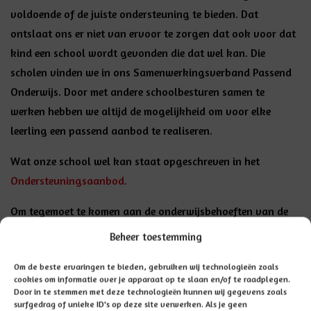
voldoende of de juiste ondersteuning te bieden. Dat
ontslaat ons er niet van ervoor te zorgen dat ook voor dat
kind een school wordt gevonden die dat wel kan. Die
scholen vinden we in ons Samenwerkingsverband Passend
Onderwijs. Door met andere schoolbesturen samen te
werken hebben we altijd de mogelijkheid om voor elke
leerling een passend aanbod te realiseren.
Wat onze school wel kan staat opgeschreven in het
Ondersteuningsaanbod.
Om tegemoet te komen aan de onderwijsbehoeften van de
meer- en hoogbegaafde leerlingen is een
Beheer toestemming
vaardighedengroep
georganiseerd.
Om de beste ervaringen te bieden, gebruiken wij technologieën zoals
cookies om informatie over je apparaat op te slaan en/of te raadplegen.
Door in te stemmen met deze technologieën kunnen wij gegevens zoals
Aanmelden
surfgedrag of unieke ID's op deze site verwerken. Als je geen