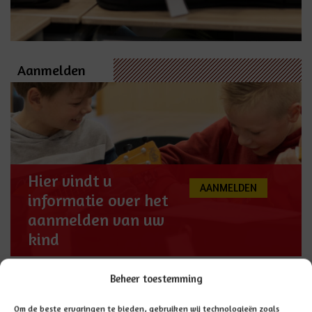
Aanmelden
Hier vindt u
AANMELDEN
informatie over het
aanmelden van uw
kind
Beheer toestemming
Hannah
Om de beste ervaringen te bieden, gebruiken wij technologieën zoals