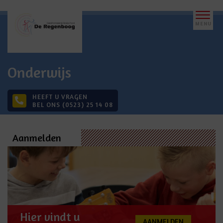
Onderwijs
HEEFT U VRAGEN
BEL ONS (0523) 25 14 08
Aanmelden
Hier vindt u
AANMELDEN