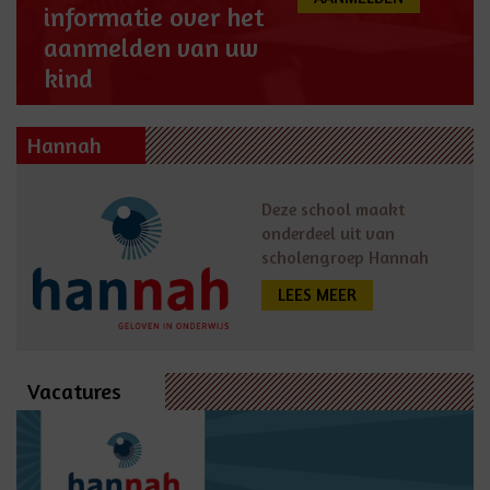
informatie over het
aanmelden van uw
kind
Hannah
Deze school maakt
onderdeel uit van
scholengroep Hannah
LEES MEER
Vacatures