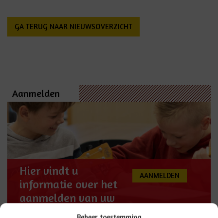
GA TERUG NAAR NIEUWSOVERZICHT
Aanmelden
Hier vindt u
AANMELDEN
informatie over het
aanmelden van uw
kind
Beheer toestemming