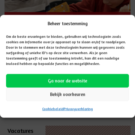
Hier vindt u
AANMELDEN
Beheer toestemming
informatie over het
aanmelden van uw
Om de beste ervaringen te bieden, gebruiken wij technologieën zoals
cookies om informatie over je apparaat op te slaan en/of te raadplegen.
kind
Door in te stemmen met deze technologieën kunnen wij gegevens zoals
surfgedrag of unieke ID's op deze site verwerken. Als je geen
toestemming geeft of uw toestemming intrekt, kan dit een nadelige
Hannah
invloed hebben op bepaalde functies en mogelijkheden.
Deze school maakt
Ga naar de website
onderdeel uit van
scholengroep Hannah
Bekijk voorkeuren
LEES MEER
Cookiebeleid
Privacyverklaring
Vacatures