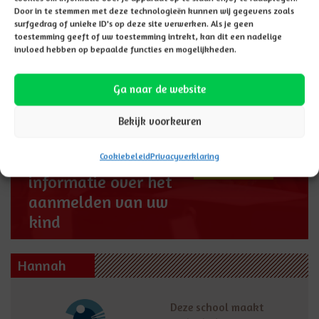
Door in te stemmen met deze technologieën kunnen wij gegevens zoals
surfgedrag of unieke ID's op deze site verwerken. Als je geen
toestemming geeft of uw toestemming intrekt, kan dit een nadelige
Aanmelden
invloed hebben op bepaalde functies en mogelijkheden.
Ga naar de website
Bekijk voorkeuren
Cookiebeleid
Privacyverklaring
Hier vindt u
AANMELDEN
informatie over het
aanmelden van uw
kind
Hannah
Deze school maakt