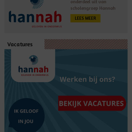
onderdeel uit van
scholengroep Hannah
LEES MEER
Vacatures