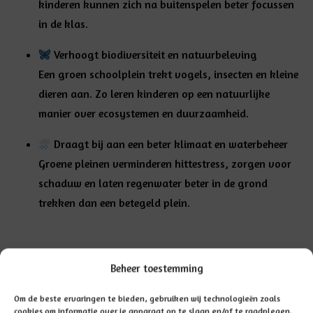
kinderen kunnen zich na buitenspelen beter focussen
in de klas.
Verhoogt biodiversiteit en natuurbeleving
Een groen schoolplein trekt vogels, insecten en kleine
dieren aan. Zo leren kinderen op een natuurlijke
manier over ecosystemen en duurzaamheid.
Draagt bij aan een beter klimaat en waterbeheer
Groene pleinen verminderen hittestress, zorgen voor
schaduw en laten regenwater beter in de grond
trekken dan een betegeld plein.
GA TERUG NAAR NIEUWSOVERZICHT
Beheer toestemming
Om de beste ervaringen te bieden, gebruiken wij technologieën zoals
cookies om informatie over je apparaat op te slaan en/of te raadplegen.