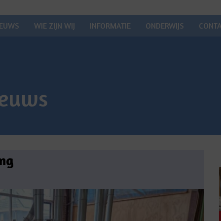
IEUWS
WIE ZIJN WIJ
INFORMATIE
ONDERWIJS
CONT
ieuws
ing