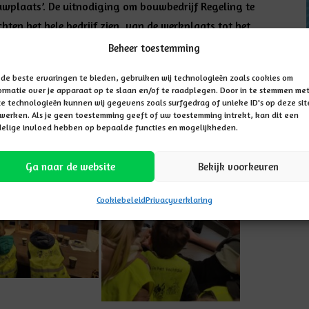
uwplaats’. De uitnodiging om bouwbedrijf Regeling te
hten het hele bedrijf zien, van de werkplaats tot het
tleg over hoe kozijnen in elkaar werden gezet en welke
Beheer toestemming
ebouwd kan worden.
de beste ervaringen te bieden, gebruiken wij technologieën zoals cookies om
ormatie over je apparaat op te slaan en/of te raadplegen. Door in te stemmen me
goede vragen.
e technologieën kunnen wij gegevens zoals surfgedrag of unieke ID's op deze sit
werken. Als je geen toestemming geeft of uw toestemming intrekt, kan dit een
elige invloed hebben op bepaalde functies en mogelijkheden.
Ga naar de website
Bekijk voorkeuren
Cookiebeleid
Privacyverklaring