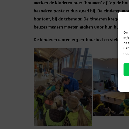
werken de kinderen over ‘bouwen’ of ‘op de bo
bezoeken paste er dus goed bij. De kinderen moc
kantoor, bij de tekenaar. De kinderen kregen ui
keuzes mensen moeten maken voor hun huis g
Om 
inf
De kinderen waren erg enthousiast en stelden 
dez
ver
nad