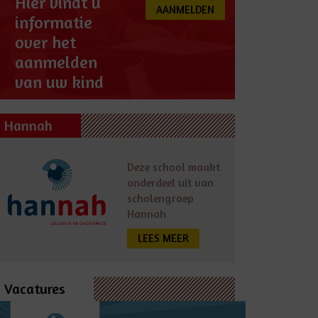
Hier vindt u
AANMELDEN
informatie
over het
aanmelden
van uw kind
Hannah
Deze school maakt
onderdeel uit van
scholengroep
Hannah
LEES MEER
Vacatures