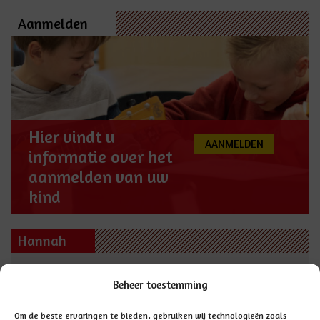
Aanmelden
Hier vindt u
AANMELDEN
informatie over het
aanmelden van uw
kind
Hannah
Deze school maakt
Beheer toestemming
onderdeel uit van
scholengroep Hannah
Om de beste ervaringen te bieden, gebruiken wij technologieën zoals